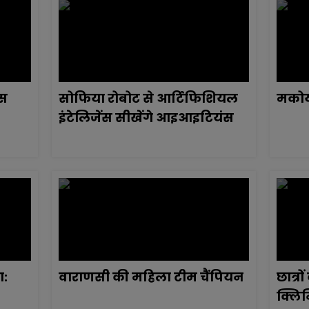
ास
सोफिया रोबोट से आर्टिफिशियल
मकोय 
इंटेलिजेंस सीखेंगे आइआइटियंस
ा:
वाराणसी की महिला टीम चैंपियन
छात्र
क्लि