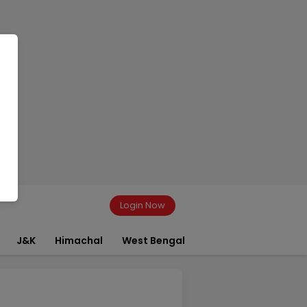
Login Now
J&K
Himachal
West Bengal