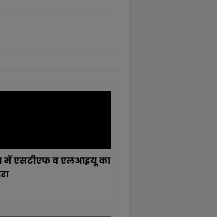
षा में एसटीएफ व एलआइयू का
रा