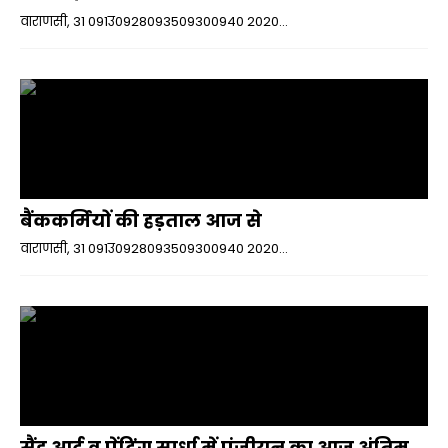
वाराणसी, 31 091उ0928093509300940 2020...
बैंककर्मियों की हड़ताल आज से
वाराणसी, 31 091उ0928093509300940 2020...
सैंड आर्ट व पेंटिंग स्पर्धा में पंजीयन का आज अंतिम