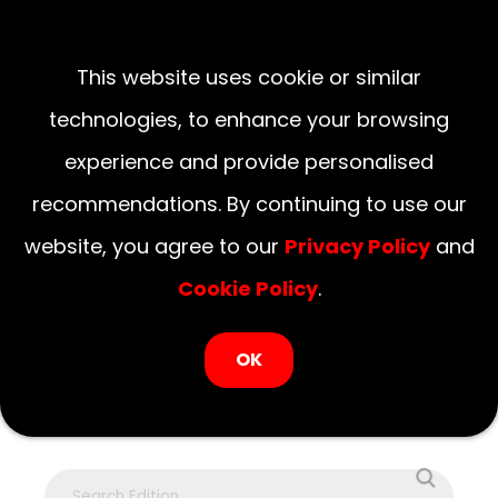
LOGIN NOW
August 08, 2026
This website uses cookie or similar
National
Delhi
UP
Haryana
Uttarakhand
Bihar
technologies, to enhance your browsing
experience and provide personalised
recommendations. By continuing to use our
website, you agree to our
Privacy Policy
and
Cookie Policy
.
OK