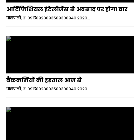
आर्टिफिशियल इंटेलीजेंस से अवसाद पर होगा वार
वाराणसी, 31 091उ0928093509300940 2020...
बैंककर्मियों की हड़ताल आज से
वाराणसी, 31 091उ0928093509300940 2020...