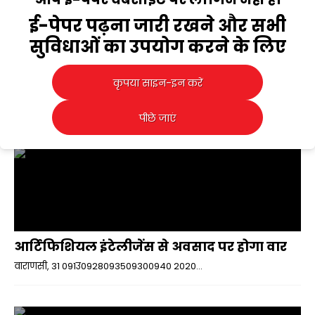
ई-पेपर पढ़ना जारी रखने और सभी
सुविधाओं का उपयोग करने के लिए
कृपया साइन-इन करें
सरकार ने मांगा धार्मिक स्थलों का लेखा2011जाखा
वाराणसी, 31 091उ0928093509300940 2020...
पीछे जाएं
आर्टिफिशियल इंटेलीजेंस से अवसाद पर होगा वार
वाराणसी, 31 091उ0928093509300940 2020...