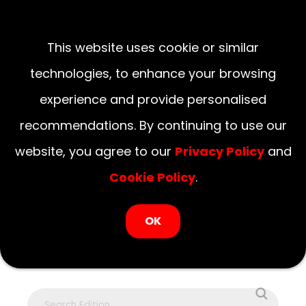
LOGIN NOW
August 07, 2026
This website uses cookie or similar
National
Delhi
UP
Haryana
Uttarakhand
Bihar
technologies, to enhance your browsing
experience and provide personalised
recommendations. By continuing to use our
website, you agree to our
Privacy Policy
and
Cookie Policy
.
OK