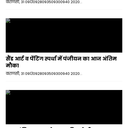
वाराणसी, 31 091उ0928093509300940 2020...
सैंड आर्ट व पेंटिंग स्पर्धा में पंजीयन का आज अंतिम
मौका
वाराणसी, 31 091उ0928093509300940 2020...