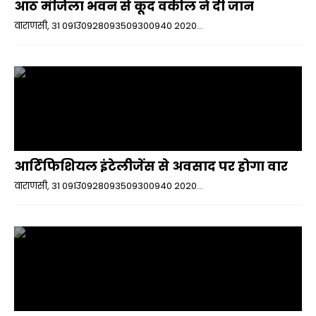
आठ मंजिला भवन से कूद वकील ने दी जान
वाराणसी, 31 091उ0928093509300940 2020...
आर्टिफिशियल इंटेलीजेंस से अवसाद पर होगा वार
वाराणसी, 31 091उ0928093509300940 2020...